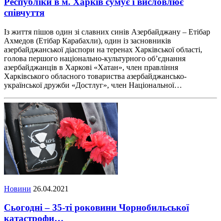
Республіки в м. Харків сумує і висловлює
співчуття
Із життя пішов один зі славних синів Азербайджану – Етібар
Ахмедов (Етібар Карабахли), один із засновників
азербайджанської діаспори на теренах Харківської області,
голова першого національно-культурного об’єднання
азербайджанців в Харкові «Хатан», член правління
Харківського обласного товариства азербайджансько-
української дружби «Достлуг», член Національної…
Новини
26.04.2021
Сьогодні – 35-ті роковини Чорнобильської
катастрофи…