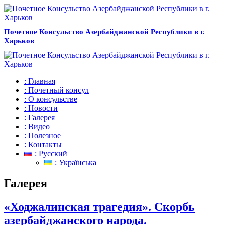
Почетное Консульство Азербайджанской Республики в г.
Харьков
: Главная
: Почетный консул
: О консульстве
: Новости
: Галерея
: Видео
: Полезное
: Контакты
: Русский
: Українська
Галерея
«Ходжалинская трагедия». Скорбь
азербайджанского народа.