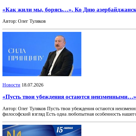
«Как жили мы, борясь…». Ко Дню азербайджанск
Автор: Олег Туляков
Новости
18.07.2026
«Пусть твои убеждения остаются неизменными…
Автор: Олег Туляков Пусть твои убеждения остаются неизменн
философский взгляд Есть одна любопытная особенность нашег