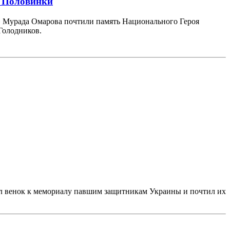
а Половинки
» Мурада Омарова почтили память Национального Героя
Голодников.
л венок к мемориалу павшим защитникам Украины и почтил их