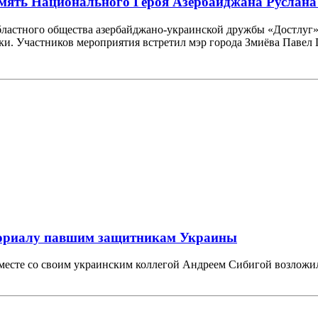
амять Национального Героя Азербайджана Руслан
областного общества азербайджано-украинской дружбы «Достлуг
и. Участников мероприятия встретил мэр города Змиёва Павел 
мориалу павшим защитникам Украины
есте со своим украинским коллегой Андреем Сибигой возложи