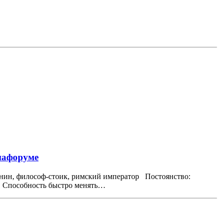
иафоруме
онин, философ-стоик, римский император Постоянство:
. Способность быстро менять…