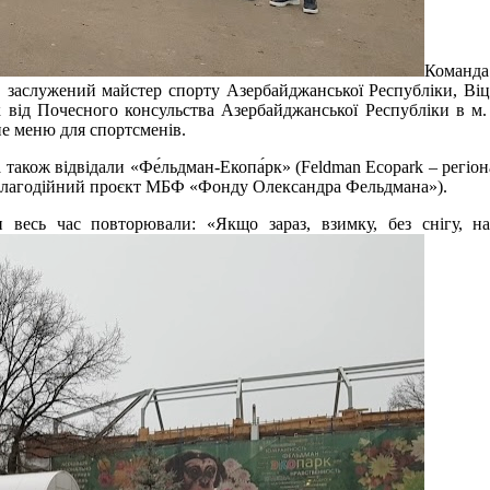
Команда
, заслужений майстер спорту Азербайджанської Республіки, Віц
 від Почесного консульства Азербайджанської Республіки в м. 
не меню для спортсменів.
 а також відвідали «Фе́льдман-Екопа́рк» (Feldman Ecopark – рег
, благодійний проєкт МБФ «Фонду Олександра Фельдмана»).
весь час повторювали: «Якщо зараз, взимку, без снігу, на