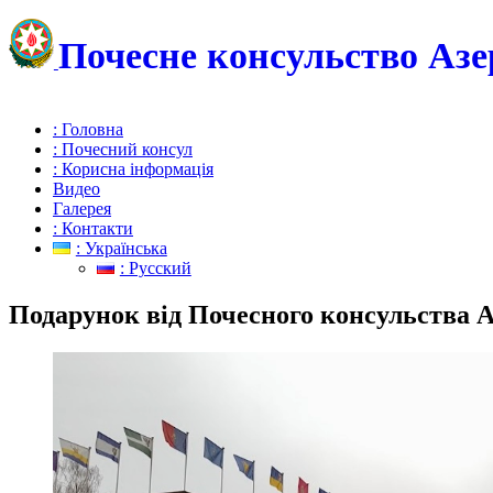
Почесне консульство Азе
: Головна
: Почесний консул
: Корисна інформація
Видео
Галерея
: Контакти
: Українська
: Русский
Подарунок від Почесного консульства А