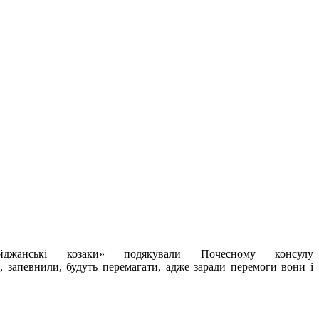
айджанські козаки» подякували Почесному консулу
 запевнили, будуть перемагати, адже заради перемоги вони і