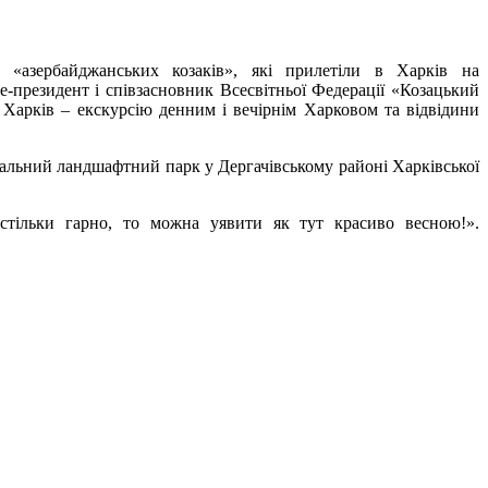
 «азербайджанських козаків», які прилетіли в Харків на
е-президент і співзасновник Всесвітньої Федерації «Козацький
Харків – екскурсію денним і вечірнім Харковом та відвідини
іональний ландшафтний парк у Дергачівському районі Харківської
стільки гарно, то можна уявити як тут красиво весною!».