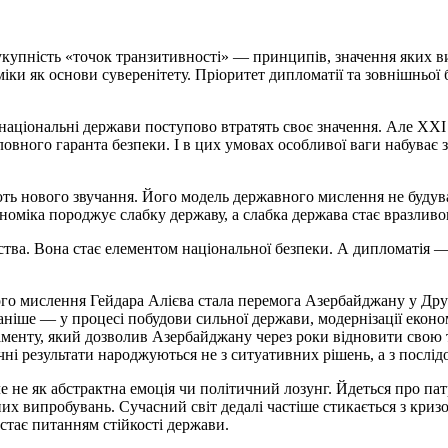
укупність «точок транзитивності» — принципів, значення яких ви
ки як основи суверенітету. Пріоритет дипломатії та зовнішньої б
 національні держави поступово втратять своє значення. Але XXI
овного гаранта безпеки. І в цих умовах особливої ваги набуває 
ють нового звучання. Його модель державного мислення не будува
ономіка породжує слабку державу, а слабка держава стає вразлив
рства. Вона стає елементом національної безпеки. А дипломатія
 мислення Гейдара Алієва стала перемога Азербайджану у Другі
раніше — у процесі побудови сильної держави, модернізації еконо
менту, який дозволив Азербайджану через роки відновити свою т
і результати народжуються не з ситуативних рішень, а з послідов
не як абстрактна емоція чи політичний лозунг. Йдеться про патрі
их випробувань. Сучасний світ дедалі частіше стикається з кри
стає питанням стійкості держави.