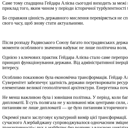
Саме тому спадщина Гейдара Алієва сьогодні виходить за межі
приклад того, яким чином у періоди історичної турбулентності 
Бо справжня цінність державного мислення перевіряється не спо
свого часу, щоб знову стати актуальними.
Після розпаду Радянського Союзу багато пострадянських держав 
моменти особливого значення набуває не лише політична воля, 
Однією з ключових практик Гейдара Алієва стало саме перепро
принцип функціонування держави. Від адміністративної інерції
інтересу.
Особливо показовою була економічна трансформація. Гейдар Аліє
Суверенітет забезпечує здатність держави перетворювати ресур
елементами великої геополітичної архітектури. Енергетика по
Не менш важливою була і зовнішня політика. У період, коли б
дипломатії. Її суть полягала не у коливанні між центрами сили, 
питанням не лише дипломатії — це було питанням історичного
Окремої уваги заслуговує культурний вимір цієї трансформації
сучасного Азербайджану супроводжувалося одночасним зміцненн
транзитивності»: рух у майбутнє без розриву з власною цивілі