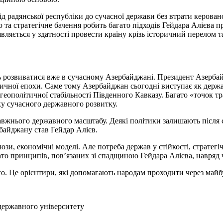
 радянської республіки до сучасної держави без втрати керовано
ію та стратегічне бачення робить багато підходів Гейдара Алієва
вляється у здатності провести країну крізь історичний перелом т
розвиватися вже в сучасному Азербайджані. Президент Азербайд
оричної епохи. Саме тому Азербайджан сьогодні виступає як держа
 геополітичної стабільності Південного Кавказу. Багато «точок 
у сучасного державного розвитку.
вжнього державного масштабу. Деякі політики залишають після с
байджану став Гейдар Алієв.
и, економічні моделі. Але потреба держав у стійкості, стратегіч
ато принципів, пов’язаних зі спадщиною Гейдара Алієва, навряд ч
о. Це орієнтири, які допомагають народам проходити через майб
державного університету