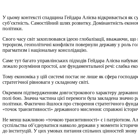
У цьому контексті спадщина Гейдара Алієва відкривається як с
суб’єктність. Самостійний шлях розвитку. Домінантність економі
політики.
Свого часу світ захоплювався ідеєю глобалізації, вважаючи, що
тероризм, геополітичні конфлікти повернули державу у роль гол
прагматизм і національну консолідацію.
Саме тут багато управлінських підходів Гейдара Алієва набува
лежало розуміння простої, але фундаментальної речі: слабка ек
Тому економіка у цій системі постає не лише як сфера господа
стратегічної рівноваги у складному світі.
Окремим підтвердженням довгострокового характеру державного
полі бою. Значна частина цієї перемоги була закладена значно 
політики. Фактично йшлося про створення стратегічного фунда
«точок транзитивності» державного мислення: справжні історичн
Не менш важливою «точкою транзитивності» є і патріотизм. Але 
суспільства об’єднуватися навколо держави у моменти історичн
до інституцій. У цих умовах питання спільних цінностей знову 