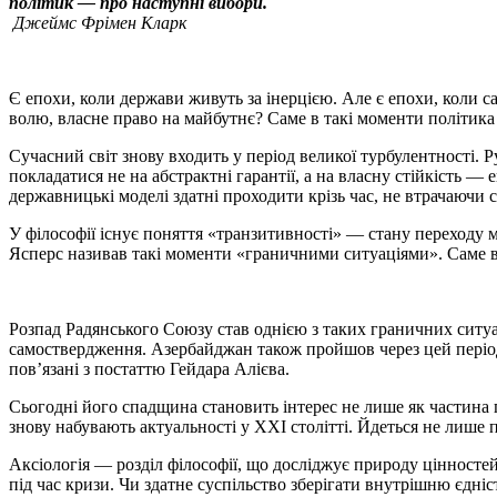
політик — про наступні вибори.
Джеймс Фрімен Кларк
Є епохи, коли держави живуть за інерцією. Але є епохи, коли са
волю, власне право на майбутнє? Саме в такі моменти політика
Сучасний світ знову входить у період великої турбулентності. 
покладатися не на абстрактні гарантії, а на власну стійкість —
державницькі моделі здатні проходити крізь час, не втрачаючи с
У філософії існує поняття «транзитивності» — стану переходу 
Ясперс називав такі моменти «граничними ситуаціями». Саме в
Розпад Радянського Союзу став однією з таких граничних ситуа
самоствердження. Азербайджан також пройшов через цей період 
пов’язані з постаттю Гейдара Алієва.
Сьогодні його спадщина становить інтерес не лише як частина 
знову набувають актуальності у XXI столітті. Йдеться не лише 
Аксіологія — розділ філософії, що досліджує природу цінносте
під час кризи. Чи здатне суспільство зберігати внутрішню єдні