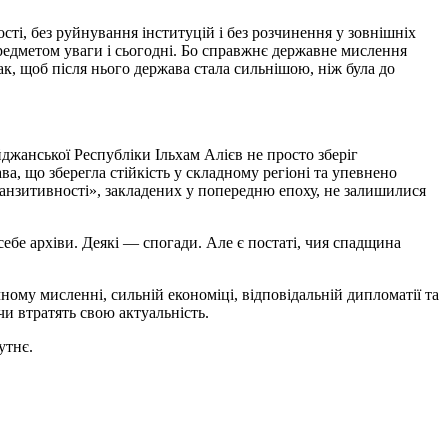
сті, без руйнування інституцій і без розчинення у зовнішніх
 предметом уваги і сьогодні. Бо справжнє державне мислення
ак, щоб після нього держава стала сильнішою, ніж була до
жанської Республіки Ільхам Алієв не просто зберіг
ва, що зберегла стійкість у складному регіоні та упевнено
транзитивності», закладених у попередню епоху, не залишилися
ебе архіви. Деякі — спогади. Але є постаті, чия спадщина
ному мисленні, сильній економіці, відповідальній дипломатії та
и втратять свою актуальність.
утнє.