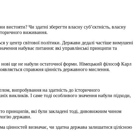
ни вистояти? Чи здатні зберегти власну суб’єктність, власну
історичного виживання.
ся у центр світової політики. Держави дедалі частіше вимушені
о значення набуває питання: які управлінські принципи та
а нові ще не набули остаточної форми. Німецький філософ Карл
оявляється справжня цінність державного мислення.
елом, випробування на здатність до історичного
х викликів. І саме тоді особливого значення набули підходи,
ато принципів, які були закладені тоді, дивовижним чином
ологію держави.
ема цінностей визначає, чи здатна держава залишатися цілісною