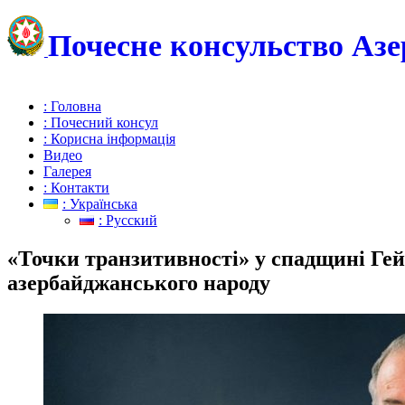
Почесне консульство Азе
: Головна
: Почесний консул
: Корисна інформація
Видео
Галерея
: Контакти
: Українська
: Русский
«Точки транзитивності» у спадщині Гей
азербайджанського народу