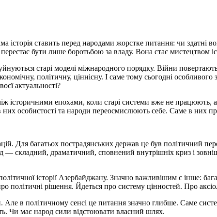
ма історія ставить перед народами жорстке питання: чи здатні во
 перестає бути лише боротьбою за владу. Вона стає мистецтвом 
Руйнуються старі моделі міжнародного порядку. Війни повертають
 економічну, політичну, ціннісну. І саме тому сьогодні особливог
воєї актуальності?
між історичними епохами, коли старі системи вже не працюють, 
 них особистості та народи переосмислюють себе. Саме в них пр
цій. Для багатьох пострадянських держав це був політичний пер
— складний, драматичний, сповнений внутрішніх криз і зовнішні
політичної історії Азербайджану. Значно важливішим є інше: баг
про політичні рішення. Йдеться про систему цінностей. Про аксі
й. Але в політичному сенсі це питання значно глибше. Саме сист
сть. Чи має народ сили відстоювати власний шлях.