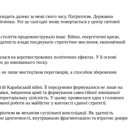
ходить далеко за межі свого часу. Патріотизм. Державна
езпеки. Усе це сьогодні знову повертається у центр світової
 століття продемонструвало інше. Війни, енергетичні кризи,
здатність влади поєднувати стратегічне мислення, економічний
лася на короткострокових політичних ефектах. У її основі
ою до зовнішнього тиску.
 — не лише мистецтвом переговорів, а способом збереження
й Карабаській війні. Її передумови формувалися не лише на
міки, зміцнення армії та формування самостійної зовнішньої
ериторіальну цілісність. У цьому проявилася одна з головних
ної роботи на майбутнє у контексті єдиної стратегії.
отизм як механізм суспільної консолідації. Як здатність
зою ідентичності, внутрішньою фрагментацією та втратою довіри