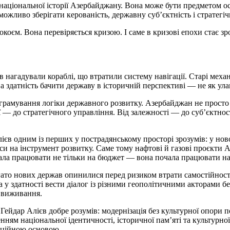
 національної історії Азербайджану. Вона може бути предметом 
можливо зберігати керованість, державну суб’єктність і стратегі
коєм. Вона перевіряється кризою. І саме в кризові епохи стає з
нагадували кораблі, що втратили систему навігації. Старі механ
а здатність бачити державу в історичній перспективі — не як ула
грамування логіки державного розвитку. Азербайджан не просто 
 — до стратегічного управління. Від залежності — до суб’єктнос
в одним із перших у пострадянському просторі зрозумів: у новом
си на інструмент розвитку. Саме тому нафтові й газові проєкти
чала працювати не тільки на бюджет — вона почала працювати на
агато нових держав опинилися перед ризиком втрати самостійнос
а у здатності вести діалог із різними геополітичними акторами бе
 виживання.
. Гейдар Алієв добре розумів: модернізація без культурної опо
ям національної ідентичності, історичної пам’яті та культурно
заційною основою.