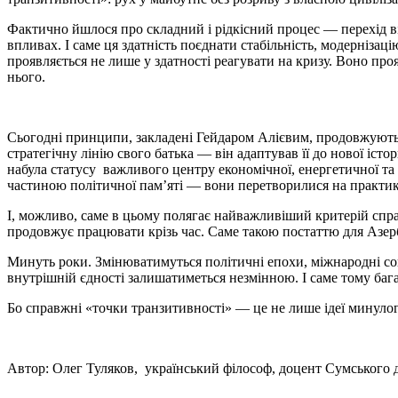
Фактично йшлося про складний і рідкісний процес — перехід від
впливах. І саме ця здатність поєднати стабільність, модернізац
проявляється не лише у здатності реагувати на кризу. Воно проя
нього.
Сьогодні принципи, закладені Гейдаром Алієвим, продовжують 
стратегічну лінію свого батька — він адаптував її до нової іст
набула статусу важливого центру економічної, енергетичної та
частиною політичної пам’яті — вони перетворилися на практик
І, можливо, саме в цьому полягає найважливіший критерій спра
продовжує працювати крізь час. Саме такою постаттю для Азер
Минуть роки. Змінюватимуться політичні епохи, міжнародні союз
внутрішній єдності залишатиметься незмінною. І саме тому баг
Бо справжні «точки транзитивності» — це не лише ідеї минулог
Автор: Олег Туляков, український філософ, доцент Сумського 