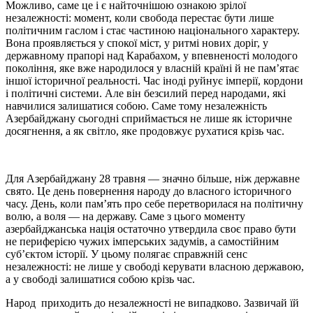
Можливо, саме це і є найточнішою ознакою зрілої
незалежності: момент, коли свобода перестає бути лише
політичним гаслом і стає частиною національного характеру.
Вона проявляється у спокої міст, у ритмі нових доріг, у
державному прапорі над Карабахом, у впевненості молодого
покоління, яке вже народилося у власній країні й не пам’ятає
іншої історичної реальності. Час іноді руйнує імперії, кордони
і політичні системи. Але він безсилий перед народами, які
навчилися залишатися собою. Саме тому незалежність
Азербайджану сьогодні сприймається не лише як історичне
досягнення, а як світло, яке продовжує рухатися крізь час.
Для Азербайджану 28 травня — значно більше, ніж державне
свято. Це день повернення народу до власного історичного
часу. День, коли пам’ять про себе перетворилася на політичну
волю, а воля — на державу. Саме з цього моменту
азербайджанська нація остаточно утвердила своє право бути
не периферією чужих імперських задумів, а самостійним
суб’єктом історії. У цьому полягає справжній сенс
незалежності: не лише у свободі керувати власною державою,
а у свободі залишатися собою крізь час.
Народ приходить до незалежності не випадково. Зазвичай їй