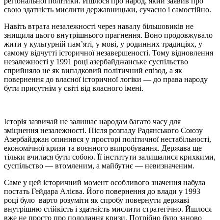
регіональної політики. Йшлося про народ, який заявив про
свою здатність мислити державницьки, сучасно і самостійно.
Навіть втрата незалежності через навалу більшовиків не
знищила цього внутрішнього прагнення. Воно продовжувало
жити у культурній пам’яті, у мові, у родинних традиціях, у
самому відчутті історичної незавершеності. Тому відновлення
незалежності у 1991 році азербайджанське суспільство
сприйняло не як випадковий політичний епізод, а як
повернення до власної історичної логіки — до права народу
бути присутнім у світі від власного імені.
Історія зазвичай не залишає народам багато часу для
зміцнення незалежності. Після розпаду Радянського Союзу
Азербайджан опинився у просторі політичної нестабільності,
економічної кризи та воєнного випробування. Держава ще
тільки вчилася бути собою. Її інститути залишалися крихкими,
суспільство — втомленим, а майбутнє — невизначеним.
Саме у цей історичний момент особливого значення набула
постать Гейдара Алієва. Його повернення до влади у 1993
році було варто розуміти як спробу повернути державі
внутрішню стійкість і здатність мислити стратегічно. Йшлося
вже не просто про подолання кризи. Потрібно було заново