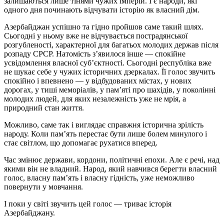
залишаються лише тінями чужих імперій. І є народи, які
одного дня починають відчувати історію як власний дім.
Азербайджан успішно та гідно пройшов саме такий шлях.
Сьогодні у ньому вже не відчувається пострадянської
розгубленості, характерної для багатьох молодих держав після
розпаду СРСР. Натомість з’явилося інше — спокійне
усвідомлення власної суб’єктності. Сьогодні республіка вже
не шукає себе у чужих історичних дзеркалах. Її голос звучить
спокійно і впевнено — у відбудованих містах, у нових
дорогах, у тиші меморіалів, у пам’яті про шахідів, у поколінні
молодих людей, для яких незалежність уже не мрія, а
природний стан життя.
Можливо, саме так і виглядає справжня історична зрілість
народу. Коли пам’ять перестає бути лише болем минулого і
стає світлом, що допомагає рухатися вперед.
Час змінює держави, кордони, політичні епохи. Але є речі, над
якими він не владний. Народ, який навчився берегти власний
голос, власну пам’ять і власну гідність, уже неможливо
повернути у мовчання.
І поки у світі звучить цей голос — триває історія
Азербайджану.