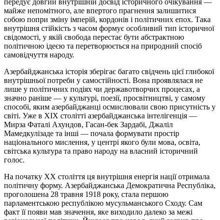
передує довгий внутрішній досвід історичного очікування —
майже непомітного, але впертого прагнення залишитися
собою попри зміну імперій, кордонів і політичних епох. Така
внутрішня стійкість з часом формує особливий тип історичної
свідомості, у якій свобода перестає бути абстрактною
політичною ідеєю та перетворюється на природний спосіб
самовідчуття народу.
Азербайджанська історія зберігає багато свідчень цієї глибокої
внутрішньої потреби у самостійності. Вона проявлялася не
лише у політичних подіях чи державотворчих процесах, а
значно раніше — у культурі, поезії, просвітництві, у самому
способі, яким азербайджанці осмислювали свою присутність у
світі. Уже в ХІХ столітті азербайджанська інтелігенція —
Мирза Фаталі Ахундов, Гасан-бек Зардабі, Джаліл
Мамедкулізаде та інші — почала формувати простір
національного мислення, у центрі якого були мова, освіта,
світська культура та право народу на власний історичний
голос.
На початку ХХ століття ця внутрішня енергія нації отримала
політичну форму. Азербайджанська Демократична Республіка,
проголошена 28 травня 1918 року, стала першою
парламентською республікою мусульманського Сходу. Сам
факт її появи мав значення, яке виходило далеко за межі