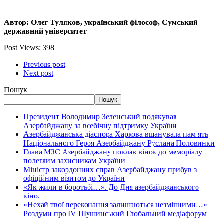
Автор: Олег Туляков,
український філософ,
Сумський
державний університет
Post Views:
398
Previous post
Next post
Пошук
Пошук
Президент Володимир Зеленський подякував
Азербайджану за всебічну підтримку України
Азербайджанська діаспора Харкова вшанувала пам’ять
Національного Героя Азербайджану Руслана Половинки
Глава МЗС Азербайджану поклав вінок до меморіалу
полеглим захисникам України
Міністр закордонних справ Азербайджану прибув з
офіційним візитом до України
«Як жили в боротьбі…». До Дня азербайджанського
кіно.
«Нехай твої переконання залишаються незмінними…»
Роздуми про IV Шушинський Глобальний медіафорум