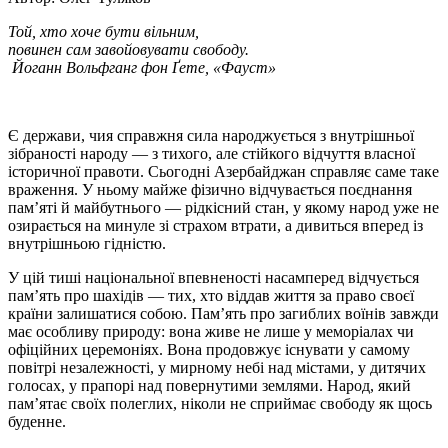
Той, хто хоче бути вільним,
повинен сам завойовувати свободу.
Йоганн Вольфганг фон Ґете, «Фауст»
Є держави, чия справжня сила народжується з внутрішньої
зібраності народу — з тихого, але стійкого відчуття власної
історичної правоти. Сьогодні Азербайджан справляє саме таке
враження. У ньому майже фізично відчувається поєднання
пам’яті й майбутнього — рідкісний стан, у якому народ уже не
озирається на минуле зі страхом втрати, а дивиться вперед із
внутрішньою гідністю.
У цій тиші національної впевненості насамперед відчується
пам’ять про шахідів — тих, хто віддав життя за право своєї
країни залишатися собою. Пам’ять про загиблих воїнів завжди
має особливу природу: вона живе не лише у меморіалах чи
офіційних церемоніях. Вона продовжує існувати у самому
повітрі незалежності, у мирному небі над містами, у дитячих
голосах, у прапорі над повернутими землями. Народ, який
пам’ятає своїх полеглих, ніколи не сприймає свободу як щось
буденне.