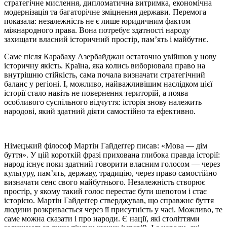
стратегічне мислення, дипломатична витримка, економічна
модернізація та багаторічне зміцнення держави. Перемога
показала: незалежність не є лише юридичним фактом
міжнародного права. Вона потребує здатності народу
захищати власний історичний простір, пам’ять і майбутнє.
Саме після Карабаху Азербайджан остаточно увійшов у нову
історичну якість. Країна, яка колись виборювала право на
внутрішню стійкість, сама почала визначати стратегічний
баланс у регіоні. І, можливо, найважливішим наслідком цієї
історії стало навіть не повернення територій, а поява
особливого суспільного відчуття: історія знову належить
народові, який здатний діяти самостійно та ефективно.
Німецький філософ Мартін Гайдеґґер писав: «Мова — дім
буття». У цій короткій фразі прихована глибока правда історії:
народ існує поки здатний говорити власним голосом — через
культуру, пам’ять, державу, традицію, через право самостійно
визначати сенс свого майбутнього. Незалежність створює
простір, у якому такий голос перестає бути шепотом і стає
історією. Мартін Гайдеґґер стверджував, що справжнє буття
людини розкривається через її присутність у часі. Можливо, те
саме можна сказати і про народи. Є нації, які століттями