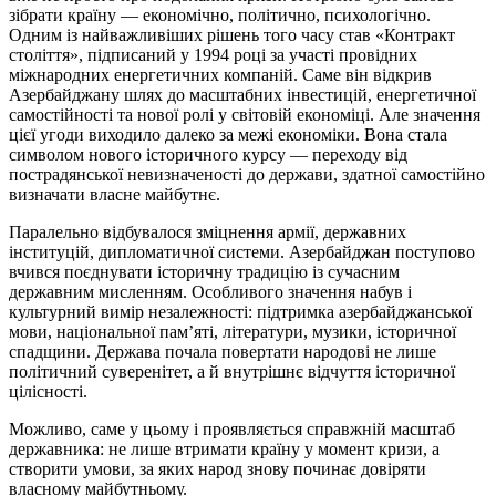
зібрати країну — економічно, політично, психологічно.
Одним із найважливіших рішень того часу став «Контракт
століття», підписаний у 1994 році за участі провідних
міжнародних енергетичних компаній. Саме він відкрив
Азербайджану шлях до масштабних інвестицій, енергетичної
самостійності та нової ролі у світовій економіці. Але значення
цієї угоди виходило далеко за межі економіки. Вона стала
символом нового історичного курсу — переходу від
пострадянської невизначеності до держави, здатної самостійно
визначати власне майбутнє.
Паралельно відбувалося зміцнення армії, державних
інституцій, дипломатичної системи. Азербайджан поступово
вчився поєднувати історичну традицію із сучасним
державним мисленням. Особливого значення набув і
культурний вимір незалежності: підтримка азербайджанської
мови, національної пам’яті, літератури, музики, історичної
спадщини. Держава почала повертати народові не лише
політичний суверенітет, а й внутрішнє відчуття історичної
цілісності.
Можливо, саме у цьому і проявляється справжній масштаб
державника: не лише втримати країну у момент кризи, а
створити умови, за яких народ знову починає довіряти
власному майбутньому.