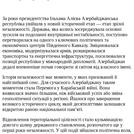
За роки президентства Ільхама Алієва Азербайджанська
республіка увійшлв у новий історичний етап — етап зрілої
незалежності. Держава, яка колись зосереджувала основні
зусилля на подоланні внутрішньої нестабільності, поступово
перетворилася на одного з ключових політичних та
економічних центрів Південного Кавказу. Зміцнювалася
економіка, модернізувалася армія, розширювалася
транспортна та енергетична інфраструктура, посилювалися
позиції республіки у міжнародній дипломатії. Азербайджан
дедалі впевненіше почав говорити зі світом від власного імені.
Історія незалежності має моменти, у яких прихований її
найглибший сенс. Для сучасного Азербайджану таким
моментом стала Перемога у Карабаській війні. Вона
виявилася значно більшим, ніж військовий успіх або зміна
геополітичної ситуації у регіоні. Йшлося про завершення
великого історичного циклу, який десятиліттями залишався
відкритою раною національної пам’яті.
Відновлення територіальної цілісності стало кульмінацією
довгого шляху державного становлення, розпочатого ще у
перші роки незалежності. У цій події зійшлися політична воля,