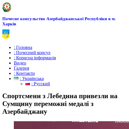
Почесне консульство Азербайджанської Республіки в м.
Харків
: Головна
: Почесний консул
: Корисна інформація
Видео
Галерея
: Контакти
: Українська
: Русский
Спортсмени з Лебедина привезли на
Сумщину переможні медалі з
Азербайджану