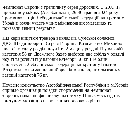
Чемпіонат Європи з грепплінгу серед дорослих, U-20,U-17
проходив у м.Баку (Азербайджан) 26-30 травня 2024 року.
Троє вихованців Лебединської міської федерації панкратіону
України взяли участь у цих міжнародних змаганнях та
показали гідний результат.
Під керівництвом тренера-викладача Сумської обласної
ДЮСШ єдиноборств Сергія Гавриша Казимерчук Михайло
посів 1 місце у розділі ноу-гі та 2 місце у розділі Гі у ваговій
категорія 58 кг. Дремлюга Захар виборов два срібла у розділі
ноу-гі та розділі гі у ваговій категорії 50 кг. Ще один
спортсмен з Лебединської федерації панкратіону Ігнатов
Владислав отримав перший досвід міжнародних змагань у
ваговій категорії 76 кг.
Почесне консульство Азербайджанської Республіки в м.Харків
сприяло організації поїздки спортсменів на Чемпіонат
Європи, надавши фінансову підтримку. Пишаємось гідним
виступом українців на змаганнях високого рівня!