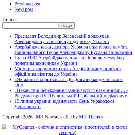
Previous post
Next post
Пошук
Пошук
Президент Володимир Зеленський подякував
Азербайджану за всебічну підтримку України
Азербайджанська діаспора Харкова вшанувала пам’ять
Національного Героя Азербайджану Руслана Половинки
Глава МЗС Азербайджану поклав вінок до меморіалу
полеглим захисникам України
Міністр закордонних справ Азербайджану прибув з
офіційним візитом до України
«Як жили в боротьбі…». До Дня азербайджанського
кіно.
«Нехай твої переконання залишаються незмінними…»
Роздуми про IV Шушинський Глобальний медіафорум
15 липня українці відзначають День Української
Державності
Copyright 2026 | MH Newsdesk lite by
MH Themes