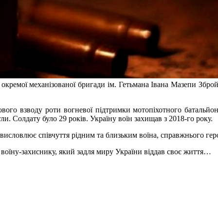
 окремої механізованої бригади ім. Гетьмана Івана Мазепи Збро
ового взводу роти вогневої підтримки мотопіхотного батальйон
. Солдату було 29 років. Україну воїн захищав з 2018-го року.
висловлює співчуття рідним та близьким воїна, справжнього геро
воїну-захиснику, який задля миру України віддав своє життя…