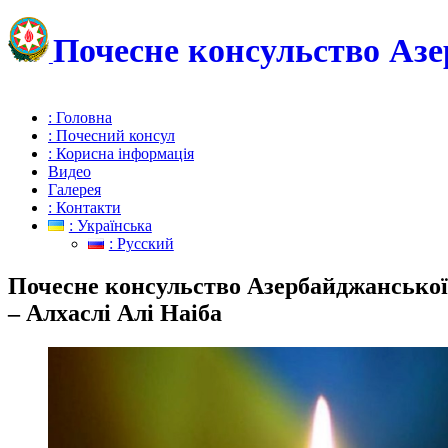
Почесне консульство Азе
: Головна
: Почесний консул
: Корисна інформація
Видео
Галерея
: Контакти
: Українська
: Русский
Почесне консульство Азербайджанської 
– Алхаслі Алі Наіба