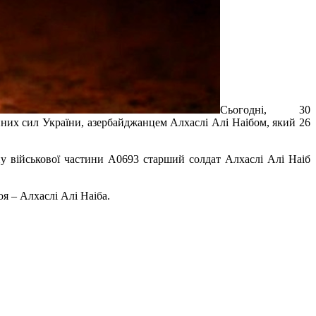
Сьогодні, 30
йних сил України, азербайджанцем Алхаслі Алі Наібом, який 26
у військової частини А0693 старший солдат Алхаслі Алі Наіб
я – Алхаслі Алі Наіба.