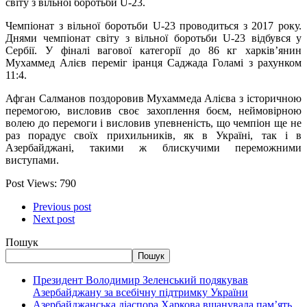
світу з вільної боротьби U-23.
Чемпіонат з вільної боротьби U-23 проводиться з 2017 року.
Днями чемпіонат світу з вільної боротьби U-23 відбувся у
Сербії. У фіналі вагової категорії до 86 кг харків’янин
Мухаммед Алієв переміг іранця Саджада Голамі з рахунком
11:4.
Афган Салманов поздоровив Мухаммеда Алієва з історичною
перемогою, висловив своє захоплення боєм, неймовірною
волею до перемоги і висловив упевненість, що чемпіон ще не
раз порадує своїх прихильників, як в Україні, так і в
Азербайджані, такими ж блискучими переможними
виступами.
Post Views:
790
Previous post
Next post
Пошук
Пошук
Президент Володимир Зеленський подякував
Азербайджану за всебічну підтримку України
Азербайджанська діаспора Харкова вшанувала пам’ять