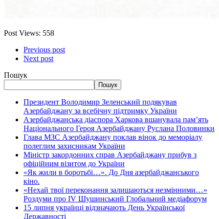
Post Views:
558
Previous post
Next post
Пошук
Пошук
Президент Володимир Зеленський подякував
Азербайджану за всебічну підтримку України
Азербайджанська діаспора Харкова вшанувала пам’ять
Національного Героя Азербайджану Руслана Половинки
Глава МЗС Азербайджану поклав вінок до меморіалу
полеглим захисникам України
Міністр закордонних справ Азербайджану прибув з
офіційним візитом до України
«Як жили в боротьбі…». До Дня азербайджанського
кіно.
«Нехай твої переконання залишаються незмінними…»
Роздуми про IV Шушинський Глобальний медіафорум
15 липня українці відзначають День Української
Державності