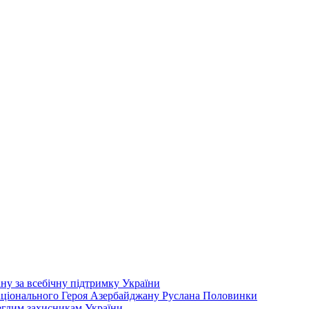
у за всебічну підтримку України
аціонального Героя Азербайджану Руслана Половинки
еглим захисникам України