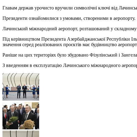
Главам держав урочисто вручили символічні ключі від Лачинсь
Президенти ознайомилися з умовами, створеними в аеропорту.
Лачинський міжнародний аеропорт, розташований у складному гі
Під керівництвом Президента Азербайджанської Республіки Ільх
значення серед реалізованих проєктів має будівництво аеропорт
Раніше на цих територіях було збудовано Фізулінський і Зангел
З введенням в експлуатацію Лачинського міжнародного аеропорт