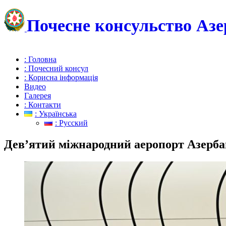
Почесне консульство Азе
: Головна
: Почесний консул
: Корисна інформація
Видео
Галерея
: Контакти
: Українська
: Русский
Дев’ятий міжнародний аеропорт Азерба