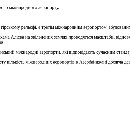
кого міжнародного аеропорту.
рському рельєфі, є третім міжнародним аеропортом, збудованим н
ама Алієва на звільнених землях проводяться масштабні відновл
ів.
анський міжнародні аеропорти, які відповідають сучасним станда
у кількість міжнародних аеропортів в Азербайджані досягла дев