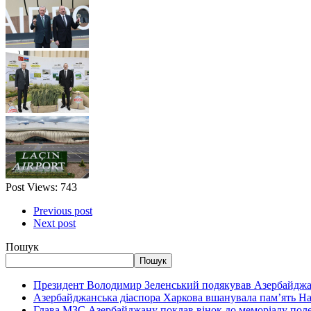
Post Views:
743
Previous post
Next post
Пошук
Пошук
Президент Володимир Зеленський подякував Азербайджан
Азербайджанська діаспора Харкова вшанувала пам’ять Н
Глава МЗС Азербайджану поклав вінок до меморіалу пол