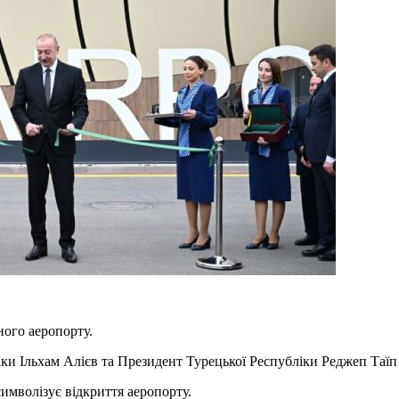
ного аеропорту.
ки Ільхам Алієв та Президент Турецької Республіки Реджеп Таїп
имволізує відкриття аеропорту.