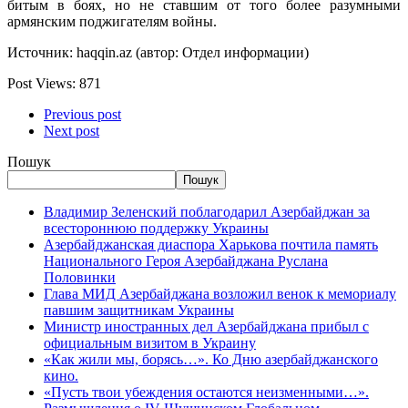
битым в боях, но не ставшим от того более разумными
армянским поджигателям войны.
Источник: haqqin.az (автор: Отдел информации)
Post Views:
871
Previous post
Next post
Пошук
Пошук
Владимир Зеленский поблагодарил Азербайджан за
всестороннюю поддержку Украины
Азербайджанская диаспора Харькова почтила память
Национального Героя Азербайджана Руслана
Половинки
Глава МИД Азербайджана возложил венок к мемориалу
павшим защитникам Украины
Министр иностранных дел Азербайджана прибыл с
официальным визитом в Украину
«Как жили мы, борясь…». Ко Дню азербайджанского
кино.
«Пусть твои убеждения остаются неизменными…».