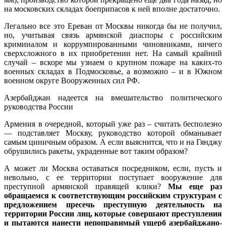
на московских складах боеприпасов к ней вполне достаточно.
Легально все это Ереван от Москвы никогда бы не получил,
но, учитывая связь армянской диаспоры с российским
криминалом и коррумпированными чиновниками, ничего
сверхсложного в их приобретении нет. На самый крайний
случай – вскоре мы узнаем о крупном пожаре на каких-то
военных складах в Подмосковье, а возможно – и в Южном
военном округе Вооруженных сил РФ.
Азербайджан надеется на вмешательство политического
руководства России
Армения в очередной, который уже раз – считать бесполезно
— подставляет Москву, руководство которой обманывает
самым циничным образом. А если выяснится, что и на Гянджу
обрушились ракеты, украденные вот таким образом?
А может ли Москва оставаться посредником, если, пусть и
невольно, с ее территории поступает вооружение для
преступной армянской правящей клики?
Мы еще раз
обращаемся к соответствующим российским структурам с
предложением пресечь преступную деятельность на
территории России лиц, которые совершают преступления
и пытаются нанести непоправимый ущерб азербайджано-