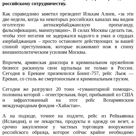
российскому сотрудничеству.
Как справедливо заметил президент Ильхам Алиев, «за эти
две недели, когда на некоторых российских каналах мы видим
оголтелую антиазербайджанскую пропаганду,
фальсификацию, манипуляцию». В силах Москвы сделать так,
чтобы этот негатив не задержался надолго в умах и сердцах
азербайджанцев – просто остановите действующих за вашей
спиной преступников, которые всаживают нож в спину
внешнеполитическим усилиям Москвы.
Впрочем, армянская диаспора в криминальном оружейном
бизнесе раскинула свои щупальца не только в России.
Сегодня в Ереване приземлился Боинг-757, рейс Льеж —
Ереван, со столь же смертоносным и криминальным грузом.
Сегодня же разгрузил 20 тонн «гуманитарной помощи»,
половина которой – огнестрельная, борт, прибывший из США
и зафрахтованный на этот рейс Всеармянским
международным фондом «Хайастан».
А на подходе, точнее на подлете, рейс из Рейкьявика
(Исландия), и не лекарства, продукты и одежду он везет, а
срочно закупленное у частных торговцев вооружение
российского образца, которое сейчас крайне необходимо