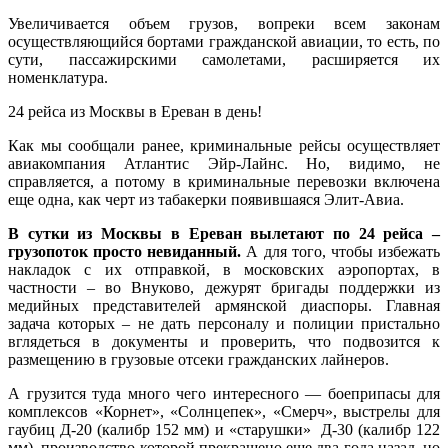
Увеличивается объем грузов, вопреки всем законам
осуществляющийся бортами гражданской авиации, то есть, по
сути, пассажирскими самолетами, расширяется их
номенклатура.
24 рейса из Москвы в Ереван в день!
Как мы сообщали ранее, криминальные рейсы осуществляет
авиакомпания Атлантис Эйр-Лайнс. Но, видимо, не
справляется, а потому в криминальные перевозки включена
еще одна, как черт из табакерки появившаяся Элит-Авиа.
В сутки из Москвы в Ереван вылетают по 24 рейса –
грузопоток просто невиданный.
А для того, чтобы избежать
накладок с их отправкой, в московских аэропортах, в
частности – во Внуково, дежурят бригады поддержки из
медийных представителей армянской диаспоры. Главная
задача которых – не дать персоналу и полиции пристально
вглядеться в документы и проверить, что подвозится к
размещению в грузовые отсеки гражданских лайнеров.
А грузится туда много чего интересного — боеприпасы для
комплексов «Корнет», «Солнцепек», «Смерч», выстрелы для
гаубиц Д-20 (калибр 152 мм) и «старушки» Д-30 (калибр 122
мм), производство которой прекращено еще два года назад, но