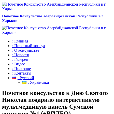
Почетное Консульство Азербайджанской Республики в г.
Харьков
: Главная
: Почетный консул
: О консульстве
: Новости
: Галерея
: Видео
: Полезное
: Контакты
: Русский
: Українська
Почетное консульство к Дню Святого
Николая подарило интерактивную
мультмедийную панель Сумской
гимназии №1 (+ВИДЕО)