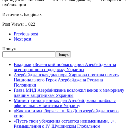
публикации.
Источник: haqqin.az
Post Views:
1 022
Previous post
Next post
Пошук
Пошук
Владимир Зеленский поблагодарил Азербайджан за
всестороннюю поддержку Украины
Азербайджанская диаспора Харькова почтила память
Национального Героя Азербайджана Руслана
Половинки
Глава МИД Азербайджана возложил венок к мемориалу
павшим защитникам Украины
Министр иностранных дел Азербайджана прибыл с
официальным визитом в Украину
«Как жили мы, борясь…». Ко Дню азербайджанского
кино.
«Пусть твои убеждения остаются неизменными…».
Размышления о IV Шушинском Глобальном