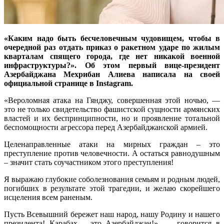
«Каким надо быть бесчеловечным чудовищем, чтобы в
очередной раз отдать приказ о ракетном ударе по жилым
кварталам спящего города, где нет никакой военной
инфраструктуры?». Об этом первый вице-президент
Азербайджана Мехрибан Алиева написала на своей
официальной странице в Instagram.
«Вероломная атака на Гянджу, совершенная этой ночью, —
это не только свидетельство фашистской сущности армянских
властей и их беспринципности, но и проявление тотальной
беспомощности агрессора перед Азербайджанской армией.
Целенаправленные атаки на мирных граждан – это
преступление против человечности. А остаться равнодушным
– значит стать соучастником этого преступления!
Я выражаю глубокие соболезнования семьям и родным людей,
погибших в результате этой трагедии, и желаю скорейшего
исцеления всем раненым.
Пусть Всевышний бережет наш народ, нашу Родину и нашего
президента! Карабах – это Азербайджан!», — говорится в