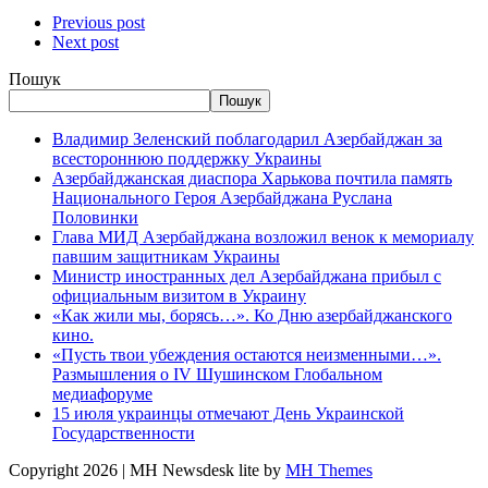
Previous post
Next post
Пошук
Пошук
Владимир Зеленский поблагодарил Азербайджан за
всестороннюю поддержку Украины
Азербайджанская диаспора Харькова почтила память
Национального Героя Азербайджана Руслана
Половинки
Глава МИД Азербайджана возложил венок к мемориалу
павшим защитникам Украины
Министр иностранных дел Азербайджана прибыл с
официальным визитом в Украину
«Как жили мы, борясь…». Ко Дню азербайджанского
кино.
«Пусть твои убеждения остаются неизменными…».
Размышления о IV Шушинском Глобальном
медиафоруме
15 июля украинцы отмечают День Украинской
Государственности
Copyright 2026 | MH Newsdesk lite by
MH Themes