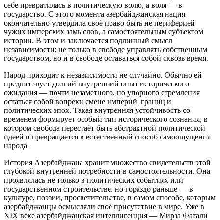
себе превратилась в политическую волю, а воля — в
государство. С этого момента азербайджанская нация
окончательно утвердила своё право быть не периферией
чужих имперских замыслов, а самостоятельным субъектом
истории. В этом и заключается подлинный смысл
независимости: не только в свободе управлять собственным
государством, но и в свободе оставаться собой сквозь время.
Народ приходит к независимости не случайно. Обычно ей
предшествует долгий внутренний опыт исторического
ожидания — почти незаметного, но упорного стремления
остаться собой вопреки смене империй, границ и
политических эпох. Такая внутренняя устойчивость со
временем формирует особый тип исторического сознания, в
котором свобода перестаёт быть абстрактной политической
идеей и превращается в естественный способ самоощущения
народа.
История Азербайджана хранит множество свидетельств этой
глубокой внутренней потребности в самостоятельности. Она
проявлялась не только в политических событиях или
государственном строительстве, но гораздо раньше — в
культуре, поэзии, просветительстве, в самом способе, которым
азербайджанцы осмысляли своё присутствие в мире. Уже в
XIX веке азербайджанская интеллигенция — Мирза Фатали