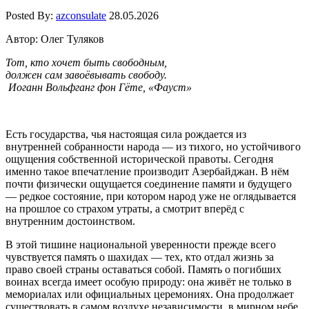
Posted By:
azconsulate
28.05.2026
Автор: Олег Туляков
Тот, кто хочет быть свободным,
должен сам завоёвывать свободу.
Иоганн Вольфганг фон Гёте, «Фауст»
Есть государства, чья настоящая сила рождается из
внутренней собранности народа — из тихого, но устойчивого
ощущения собственной исторической правоты. Сегодня
именно такое впечатление производит Азербайджан. В нём
почти физически ощущается соединение памяти и будущего
— редкое состояние, при котором народ уже не оглядывается
на прошлое со страхом утраты, а смотрит вперёд с
внутренним достоинством.
В этой тишине национальной уверенности прежде всего
чувствуется память о шахидах — тех, кто отдал жизнь за
право своей страны оставаться собой. Память о погибших
воинах всегда имеет особую природу: она живёт не только в
мемориалах или официальных церемониях. Она продолжает
существовать в самом воздухе независимости, в мирном небе