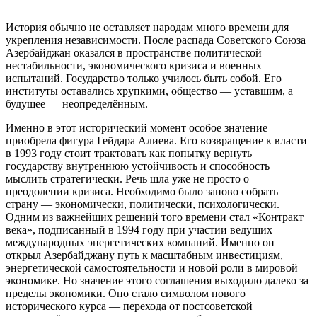
История обычно не оставляет народам много времени для
укрепления независимости. После распада Советского Союза
Азербайджан оказался в пространстве политической
нестабильности, экономического кризиса и военных
испытаний. Государство только училось быть собой. Его
институты оставались хрупкими, общество — уставшим, а
будущее — неопределённым.
Именно в этот исторический момент особое значение
приобрела фигура Гейдара Алиева. Его возвращение к власти
в 1993 году стоит трактовать как попытку вернуть
государству внутреннюю устойчивость и способность
мыслить стратегически. Речь шла уже не просто о
преодолении кризиса. Необходимо было заново собрать
страну — экономически, политически, психологически.
Одним из важнейших решений того времени стал «Контракт
века», подписанный в 1994 году при участии ведущих
международных энергетических компаний. Именно он
открыл Азербайджану путь к масштабным инвестициям,
энергетической самостоятельности и новой роли в мировой
экономике. Но значение этого соглашения выходило далеко за
пределы экономики. Оно стало символом нового
исторического курса — перехода от постсоветской