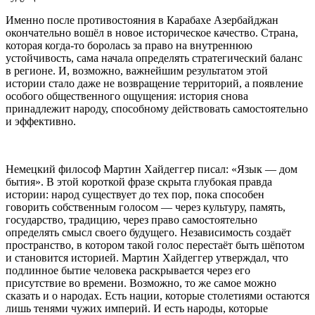
Именно после противостояния в Карабахе Азербайджан
окончательно вошёл в новое историческое качество. Страна,
которая когда-то боролась за право на внутреннюю
устойчивость, сама начала определять стратегический баланс
в регионе. И, возможно, важнейшим результатом этой
истории стало даже не возвращение территорий, а появление
особого общественного ощущения: история снова
принадлежит народу, способному действовать самостоятельно
и эффективно.
Немецкий философ Мартин Хайдеггер писал: «Язык — дом
бытия». В этой короткой фразе скрыта глубокая правда
истории: народ существует до тех пор, пока способен
говорить собственным голосом — через культуру, память,
государство, традицию, через право самостоятельно
определять смысл своего будущего. Независимость создаёт
пространство, в котором такой голос перестаёт быть шёпотом
и становится историей. Мартин Хайдеггер утверждал, что
подлинное бытие человека раскрывается через его
присутствие во времени. Возможно, то же самое можно
сказать и о народах. Есть нации, которые столетиями остаются
лишь тенями чужих империй. И есть народы, которые