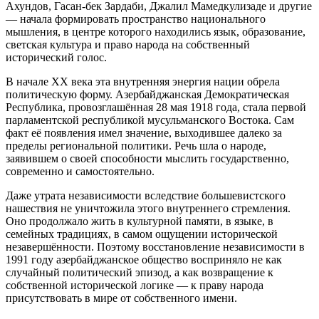
Ахундов, Гасан-бек Зардаби, Джалил Мамедкулизаде и другие
— начала формировать пространство национального
мышления, в центре которого находились язык, образование,
светская культура и право народа на собственный
исторический голос.
В начале XX века эта внутренняя энергия нации обрела
политическую форму. Азербайджанская Демократическая
Республика, провозглашённая 28 мая 1918 года, стала первой
парламентской республикой мусульманского Востока. Сам
факт её появления имел значение, выходившее далеко за
пределы региональной политики. Речь шла о народе,
заявившем о своей способности мыслить государственно,
современно и самостоятельно.
Даже утрата независимости вследствие большевистского
нашествия не уничтожила этого внутреннего стремления.
Оно продолжало жить в культурной памяти, в языке, в
семейных традициях, в самом ощущении исторической
незавершённости. Поэтому восстановление независимости в
1991 году азербайджанское общество восприняло не как
случайный политический эпизод, а как возвращение к
собственной исторической логике — к праву народа
присутствовать в мире от собственного имени.