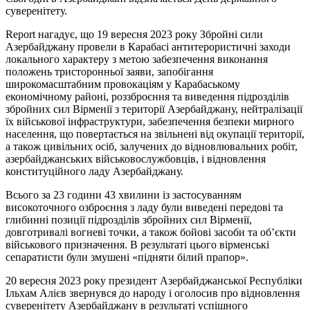
суверенітету.
Report нагадує, що 19 вересня 2023 року Збройні сили
Азербайджану провели в Карабасі антитерористичні заходи
локального характеру з метою забезпечення виконання
положень тристоронньої заяви, запобігання
широкомасштабним провокаціям у Карабаському
економічному районі, роззброєння та виведення підрозділів
збройних сил Вірменії з території Азербайджану, нейтралізації
їх військової інфраструктури, забезпечення безпеки мирного
населення, що повертається на звільнені від окупації території,
а також цивільних осіб, залучених до відновлювальних робіт,
азербайджанських військовослужбовців, і відновлення
конституційного ладу Азербайджану.
Всього за 23 години 43 хвилини із застосуванням
високоточного озброєння з ладу були виведені передові та
глибинні позиції підрозділів збройних сил Вірменії,
довготривалі вогневі точки, а також бойові засоби та об’єкти
військового призначення. В результаті цього вірменські
сепаратисти були змушені «підняти білий прапор».
20 вересня 2023 року президент Азербайджанської Республіки
Ільхам Алієв звернувся до народу і оголосив про відновлення
суверенітету Азербайджану в результаті успішного