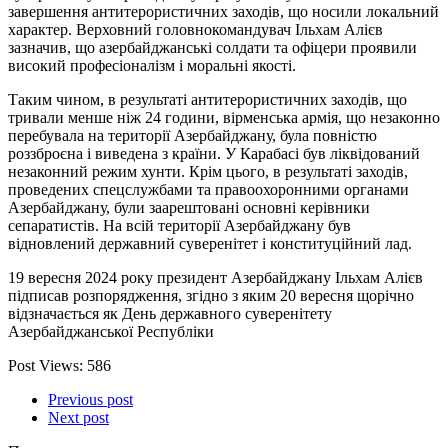
завершення антитерористичних заходів, що носили локальний
характер. Верховний головнокомандувач Ільхам Алієв
зазначив, що азербайджанські солдати та офіцери проявили
високий професіоналізм і моральні якості.
Таким чином, в результаті антитерористичних заходів, що
тривали менше ніж 24 години, вірменська армія, що незаконно
перебувала на території Азербайджану, була повністю
роззброєна і виведена з країни. У Карабасі був ліквідований
незаконний режим хунти. Крім цього, в результаті заходів,
проведених спецслужбами та правоохоронними органами
Азербайджану, були заарештовані основні керівники
сепаратистів. На всій території Азербайджану був
відновлений державний суверенітет і конституційний лад.
19 вересня 2024 року президент Азербайджану Ільхам Алієв
підписав розпорядження, згідно з яким 20 вересня щорічно
відзначається як День державного суверенітету
Азербайджанської Республіки
Post Views:
586
Previous post
Next post