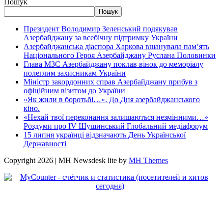
Пошук
Пошук
Президент Володимир Зеленський подякував
Азербайджану за всебічну підтримку України
Азербайджанська діаспора Харкова вшанувала пам’ять
Національного Героя Азербайджану Руслана Половинки
Глава МЗС Азербайджану поклав вінок до меморіалу
полеглим захисникам України
Міністр закордонних справ Азербайджану прибув з
офіційним візитом до України
«Як жили в боротьбі…». До Дня азербайджанського
кіно.
«Нехай твої переконання залишаються незмінними…»
Роздуми про IV Шушинський Глобальний медіафорум
15 липня українці відзначають День Української
Державності
Copyright 2026 | MH Newsdesk lite by
MH Themes