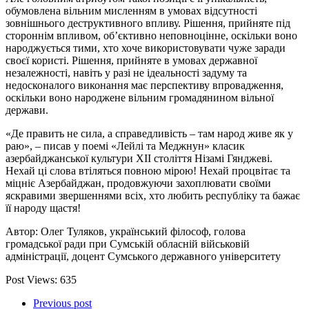
обумовлена ​​вільним мисленням в умовах відсутності
зовнішнього деструктивного впливу. Рішення, прийняте під
стороннім впливом, об’єктивно неповноцінне, оскільки воно
народжується тими, хто хоче використовувати чуже заради
своєї користі. Рішення, прийняте в умовах державної
незалежності, навіть у разі не ідеальності задуму та
недосконалого виконання має перспективу впровадження,
оскільки воно народжене вільним громадянином вільної
держави.
«Де править не сила, а справедливість – там народ живе як у
раю», – писав у поемі «Лейлі та Меджнун» класик
азербайджанської культури XII століття Нізамі Гянджеві.
Нехай ці слова втіляться повною мірою! Нехай процвітає та
міцніє Азербайджан, продовжуючи захоплювати своїми
яскравими звершеннями всіх, хто любить республіку та бажає
її народу щастя!
Автор: Олег Туляков, український філософ, голова
громадської ради при Сумській обласній військовій
адміністрації, доцент Сумського державного університету
Post Views:
635
Previous post