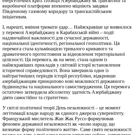
енергетичних криз. Позиції Азербайджану як транзитної та
виробничої платформи впевнено міцніють завдяки
Південному газовому коридору та транскаспійським
ініціативам.
І, нарешті, вміння тримати удар… Найяскравіше це виявилося
у перемозі Азербайджану в Карабахській війні – події
надзвичайної важливості для сучасної державності,
національної ідентичності, регіональної геополітики. Ця
перемога стала кульмінацією тривалого кривавого та
драматичного протистояння за відновлення територіальної
цілісності. Ця перемога, як на мене, стала одним із
найяскравіших прикладів у світовій історії встановлення
історичної справедливості. Вона завершила один із
найтрагічніших періодів історії республіки, відкривши
азербайджанцям принципово нові можливості державного
будівництва та національного самоствердження. Ця перемога
остаточно затвердила абсолютну здатність Азербайджану
діяти самостійно та стратегічно.
У світлі політичної теорії День незалежності – це момент
легітимації влади народу як єдиного джерела суверенітету.
Французький мислитель Жан Жак Руссо формулював
феномен державної незалежності як «волю народу, що
визначає форму політичного життя». Саме свято незалежності
вказує на дату, з якої народ почав керувати собою, затверджує