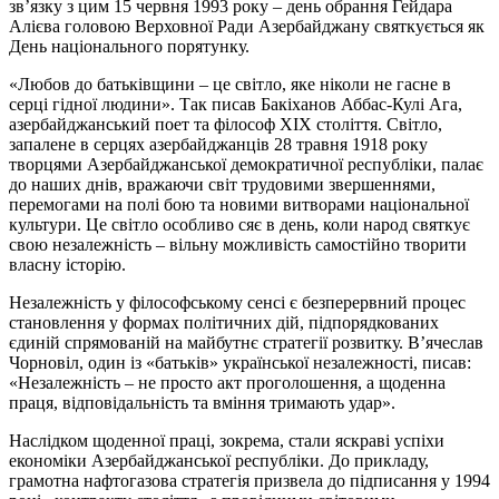
зв’язку з цим 15 червня 1993 року – день обрання Гейдара
Алієва головою Верховної Ради Азербайджану святкується як
День національного порятунку.
«Любов до батьківщини – це світло, яке ніколи не гасне в
серці гідної людини». Так писав Бакіханов Аббас-Кулі Ага,
азербайджанський поет та філософ XIX століття. Світло,
запалене в серцях азербайджанців 28 травня 1918 року
творцями Азербайджанської демократичної республіки, палає
до наших днів, вражаючи світ трудовими звершеннями,
перемогами на полі бою та новими витворами національної
культури. Це світло особливо сяє в день, коли народ святкує
свою незалежність – вільну можливість самостійно творити
власну історію.
Незалежність у філософському сенсі є безперервний процес
становлення у формах політичних дій, підпорядкованих
єдиній спрямованій на майбутнє стратегії розвитку. В’ячеслав
Чорновіл, один із «батьків» української незалежності, писав:
«Незалежність – не просто акт проголошення, а щоденна
праця, відповідальність та вміння тримають удар».
Наслідком щоденної праці, зокрема, стали яскраві успіхи
економіки Азербайджанської республіки. До прикладу,
грамотна нафтогазова стратегія призвела до підписання у 1994