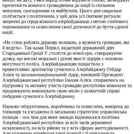
причетність кожного громадянина до нації із спільним
минулим, сьогоденням та майбутнім. Цього дня сакральне
сплітається з політичним, у цей день усі святкові ритуали
звернені до серця кожного азербайджанця з метою глибокого
переживання та осмислення своєї дотичності до буття єдиної
нації.
«Не стіни роблять державу великою, а мужність громадян, які
її ведуть». Так казав Перікл, видатний державний діяч
Стародавньої Греції V століття до нової ери, стверджуючи
думку, що високі моральні і ділові якості лідерів є основою
могутності поліса. Азербайджанцям пощастило з
правителями: архітектор сучасного Азербайджану Гейдар
Алієв та загальнонаціональний лідер, нинішній Президент
Азербайджанської республіки Ільхам Алієв, спираючись на
підтримку та активну участь громадян республіки виконали та
продовжують виконувати свою місію у шляхетній справі
побудови сучасного Азербайджану.
Науково обґрунтована, апробована та осмислена, вивірена до
тонкощів та узгоджена із загальною стратегією управлінська
позиція – ось чим для мене завжди відзначалася політика
Азербайджанської республіки за всіх часів державної
незалежності, на всіх рівнях та у всіх сферах життєдіяльності.
Але головним атрибутом такої позиції є її унікальність,