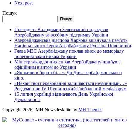
Next post
Пошук
Пошук
Президент Володимир Зеленський подякував
Азербайджану за всебічну підтримку України
Азербайджанська діаспора Харкова вшанувала пам’ять
Національного Героя Азербайджану Руслана Половинки
Глава МЗС Азербайджану поклав вінок до меморіалу
полеглим захисникам України
Міністр закордонних справ Азербайджану прибув з
офіційним візитом до України
«Як жили в боротьбі…». До Дня азербайджанського
кіно.
«Нехай твої переконання залишаються незмінними…»
Роздуми про IV Шушинський Глобальний медіафорум
15 липня українці відзначають День Української
Державності
Copyright 2026 | MH Newsdesk lite by
MH Themes