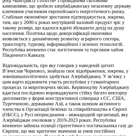
році «контракту століття» з провідними світовими
кампаніями, що зробило азербайджанську незалежну державу
ключовим учасником європейського енергетичного ринку.
Стабільне економічне зростання підтверджується, зокрема,
тим, що у 2000-х роках внутрішній валовий продукт зріс у
такому розмірі, що вдалося вдвічі збільшити дохід на душу
населення. Політика щодо диверсифікації економіки
виявляється у динамічному розвитку аграрного сектора,
транспорту, туризму, інформаційних і зелених технологій.
Республіка впевнено стає логістичним та торговим хабом
Південного Кавказу.
Відповідальність, про яку говорив у наведеній цитаті
В’ячеслав Чорновол, знайшла своє відображення, зокрема, у
зовнішньополітичних здобутках Азербайджану. У зв’язку з
цим варто відзначити участь республіки у гуманітарних
процесах та миротворчих місіях. Керівництву Азербайджану
вдається послідовно впроваджувати стійку багато векторну
дипломатію у формі конструктивної співпраці з ЄС, США,
Туреччиною, державами Азії, а також шляхом активного
членства в Організації безпеки та співробітництва в Європі
(ОБСЄ), у Русі неприєднання – міжнародній організації, яку
Азербайджан очолював у 2019-2023 роках. Республіка
впевнено зайняла позиції стратегічного постачальника газу до
Європи, що має критичне значення за умов постійних