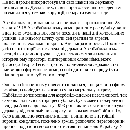
Не всі народи використовували свої шанси на державну
незалежність. Деякі з них, навіть проголосивши суверенітет,
розчавилися у темряві корупції, сепаратизму та зради.
Азербайджанці використали свій шанс – проголосивши 28
травня 1918 Азербайджанську демократичну республіку, вони
впевнено рухалися вперед та досягли в наші дні колосальних
успіхів. На їхньому шляху були сепаратизм та агресія,
політичні та економічні кризи. Але нація вистояла. Протягом
усієї своєї історії як незалежної держави Азербайджанська
республіка демонструвала здатність до самовизначення в
історичному просторі, підтвердивши слова німецького
філософа Георга Гегеля про те, що незалежна держава стає
найвищою формою реалізації свободи та волі народу бути
відповідальним суб’єктом історії.
Однак на історичному шляху трапляється, що ця «вища форма
реалізації свободи» наражається на смертельну загрозу.
Найбільш доленосним для азербайджанської незалежності, так
само як і для всієї історії республіки, був момент повернення
Гейдара Алієва до влади у 1993 році, який фактично врятував
державу від економічного краху та громадянської війни. Тоді
було відновлено вертикаль влади, припинено внутрішні
збройні конфлікти, посилено армію, розпочато переговорний
процес щодо військового протистояння навколо Карабаху. У