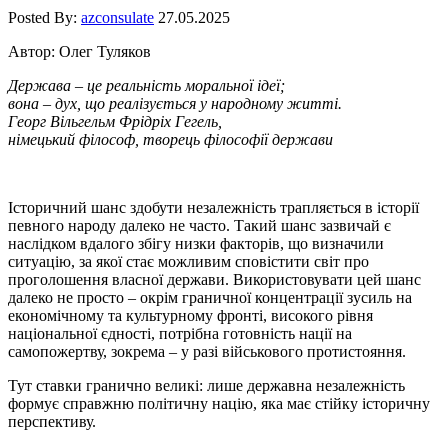
Posted By:
azconsulate
27.05.2025
Автор: Олег Туляков
Держава – це реальність моральної ідеї;
вона – дух, що реалізується у народному житті.
Георг Вільгельм Фрідріх Гегель,
німецький філософ, творець філософії держави
Історичний шанс здобути незалежність трапляється в історії
певного народу далеко не часто. Такий шанс зазвичай є
наслідком вдалого збігу низки факторів, що визначили
ситуацію, за якої стає можливим сповістити світ про
проголошення власної держави. Використовувати цей шанс
далеко не просто – окрім граничної концентрації зусиль на
економічному та культурному фронті, високого рівня
національної єдності, потрібна готовність нації на
самопожертву, зокрема – у разі військового протистояння.
Тут ставки гранично великі: лише державна незалежність
формує справжню політичну націю, яка має стійку історичну
перспективу.