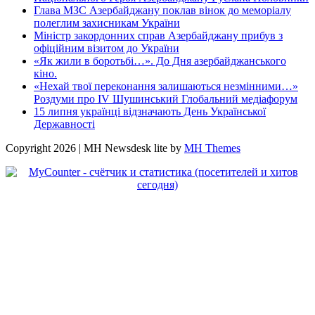
Глава МЗС Азербайджану поклав вінок до меморіалу
полеглим захисникам України
Міністр закордонних справ Азербайджану прибув з
офіційним візитом до України
«Як жили в боротьбі…». До Дня азербайджанського
кіно.
«Нехай твої переконання залишаються незмінними…»
Роздуми про IV Шушинський Глобальний медіафорум
15 липня українці відзначають День Української
Державності
Copyright 2026 | MH Newsdesk lite by
MH Themes