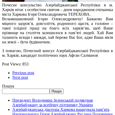
Почесне консульство Азербайджанської Республіки в м.
Харків вітає з особистим святом – днем народження очільника
міста Харкова Ігоря Олександровича ТЕРЕХОВА.
Вельмишановний Ігорю Олександровичу! Бажаємо Вам
міцного здоров’я, довголіття, родинного щастя, а головне –
такої плідної праці на благо всіх харків’ян, щоб Ваше
прізвище на століття залишилося в пам’яті людей. Хай Вам
таланить всюди і завжди, хай береже Вас Бог, адже Ваша місія
на землі – бути будівничим.
З повагою, Почесний консул Азербайджанської Республіки в
м. Харків, кандидат політичних наук Афган Салманов
Post Views:
853
Previous post
Next post
Пошук
Пошук
Президент Володимир Зеленський подякував
Азербайджану за всебічну підтримку України
Азербайджанська діаспора Харкова вшанувала пам’ять
Національного Героя Азербайджану Руслана Половинки