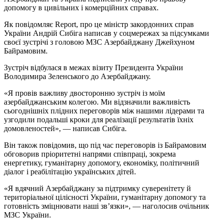
допомогу в цивільних і комерційних справах.
Як повідомляє Report, про це міністр закордонних справ
України Андрій Сибіга написав у соцмережах за підсумками
своєї зустрічі з головою МЗС Азербайджану Джейхуном
Байрамовим.
Зустріч відбулася в межах візиту Президента України
Володимира Зеленського до Азербайджану.
«Я провів важливу двосторонню зустріч із моїм
азербайджанським колегою. Ми відзначили важливість
сьогоднішніх плідних переговорів між нашими лідерами та
узгодили подальші кроки для реалізації результатів їхніх
домовленостей», — написав Сибіга.
Він також повідомив, що під час переговорів із Байрамовим
обговорив пріоритетні напрями співпраці, зокрема
енергетику, гуманітарну допомогу, економіку, політичний
діалог і реабілітацію українських дітей.
«Я вдячний Азербайджану за підтримку суверенітету й
територіальної цілісності України, гуманітарну допомогу та
готовність зміцнювати наші зв’язки», — наголосив очільник
МЗС України.