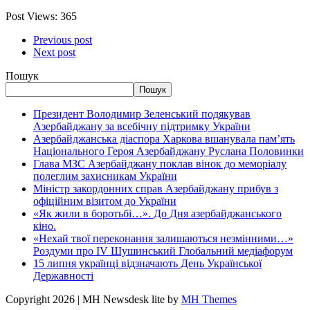
Post Views:
365
Previous post
Next post
Пошук
Пошук
Президент Володимир Зеленський подякував
Азербайджану за всебічну підтримку України
Азербайджанська діаспора Харкова вшанувала пам’ять
Національного Героя Азербайджану Руслана Половинки
Глава МЗС Азербайджану поклав вінок до меморіалу
полеглим захисникам України
Міністр закордонних справ Азербайджану прибув з
офіційним візитом до України
«Як жили в боротьбі…». До Дня азербайджанського
кіно.
«Нехай твої переконання залишаються незмінними…»
Роздуми про IV Шушинський Глобальний медіафорум
15 липня українці відзначають День Української
Державності
Copyright 2026 | MH Newsdesk lite by
MH Themes