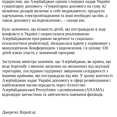
підкреслив, що Азербайджан одним з перших надав Україні
гуманітарну допомогу. «Гуманітарна допомога на суму 42
мільйони доларів включає в себе медикаменти, продукти
харчування, електрообладнання та інші необхідні засоби, а
також допомогу на відновлення», – сказав він.
Було зазначено, що кількість дітей, які постраждали в ході
конфлікту в Україні і скористалися реалізованою
Азербайджаном програмою медичної та соціально-
психологічної реабілітації, збільшилася вдвічі у порівнянні з
минулорічною Конференцією з відновлення, і в цілому 330
дітей взяли участь у зазначеній програмі.
Заступник міністра зазначив, що Азербайджан, як країна, що
веде боротьбу з мінною загрозою на звільнених від окупації
територіях, послідовно підтримує зміцнення солідарності з
іншими країнами, які постраждали від мін. У цьому контексті
Азербайджан надає Україні допомогу в сфері розмінування і
найближчим часом передасть через Агентство
Азербайджанської Республіки з розмінування (ANAMA)
відповідні запчастини та забезпечить навчання фахівців.
Джерело: Report.az