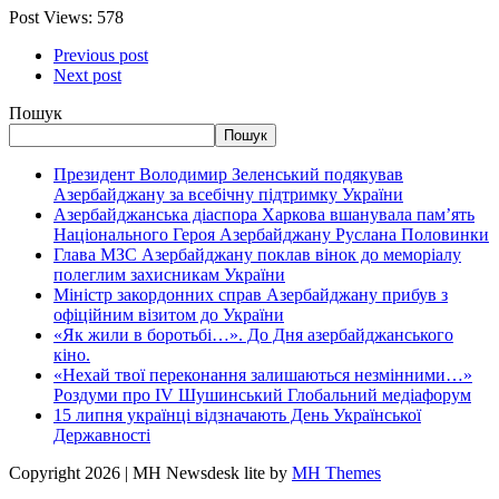
Post Views:
578
Previous post
Next post
Пошук
Пошук
Президент Володимир Зеленський подякував
Азербайджану за всебічну підтримку України
Азербайджанська діаспора Харкова вшанувала пам’ять
Національного Героя Азербайджану Руслана Половинки
Глава МЗС Азербайджану поклав вінок до меморіалу
полеглим захисникам України
Міністр закордонних справ Азербайджану прибув з
офіційним візитом до України
«Як жили в боротьбі…». До Дня азербайджанського
кіно.
«Нехай твої переконання залишаються незмінними…»
Роздуми про IV Шушинський Глобальний медіафорум
15 липня українці відзначають День Української
Державності
Copyright 2026 | MH Newsdesk lite by
MH Themes