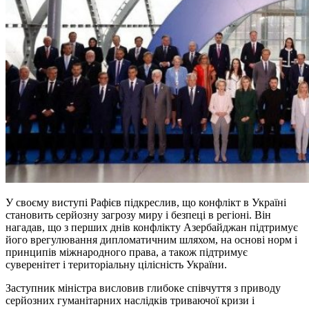
У своєму виступі Рафієв підкреслив, що конфлікт в Україні
становить серйозну загрозу миру і безпеці в регіоні. Він
нагадав, що з перших днів конфлікту Азербайджан підтримує
його врегулювання дипломатичним шляхом, на основі норм і
принципів міжнародного права, а також підтримує
суверенітет і територіальну цілісність України.
Заступник міністра висловив глибоке співчуття з приводу
серйозних гуманітарних наслідків триваючої кризи і