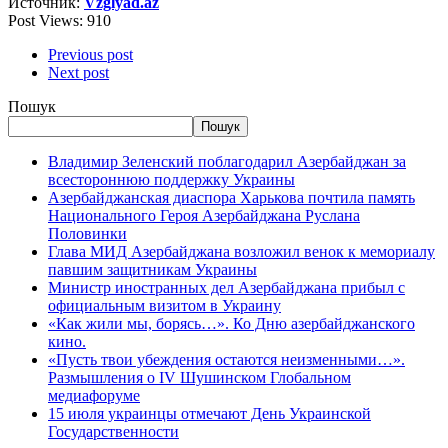
Источник:
Vzglyad.az
Post Views:
910
Previous post
Next post
Пошук
Пошук
Владимир Зеленский поблагодарил Азербайджан за
всестороннюю поддержку Украины
Азербайджанская диаспора Харькова почтила память
Национального Героя Азербайджана Руслана
Половинки
Глава МИД Азербайджана возложил венок к мемориалу
павшим защитникам Украины
Министр иностранных дел Азербайджана прибыл с
официальным визитом в Украину
«Как жили мы, борясь…». Ко Дню азербайджанского
кино.
«Пусть твои убеждения остаются неизменными…».
Размышления о IV Шушинском Глобальном
медиафоруме
15 июля украинцы отмечают День Украинской
Государственности