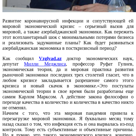
Развитие коронавирусной инфекции и сопутствующей ей
мировой экономический кризис – серьезный вызов для
мировой, а также азербайджанской экономики. Как пережить
этот всепланетарный шок с минимальными потерями бизнеса
и реализовать задуманные планы? Как будет развиваться
азербайджанская экономика в посткризисный период?
Как сообщил
Vzglyad.az
доктор экономических наук,
депутат
Милли Меджлиса
, профессор Руфат Гулиев,
экономическая теория, да и мировая практика развития
рыночной экономики последних трех столетий гласит, что в
любом кризисе закладывается разрешение самого этого
кризиса и новый скачок в экономике.»Это постулаты
экономической теории в свое время были разработаны еще
самим Карлом Марксом. А действие закона философии о
переходе качества в количество и количества в качество никто
не отменял.
Начнем с того, что эта мировая пандемия привела к
перезагрузке мировой экономики. Я буквально месяц тому
назад сказал о том, что инфекция есть и она вырвалась из-под
контроля. Тому есть субъективные и объективные причины.
Но я думаю, что такого экономического кризиса, конечно,