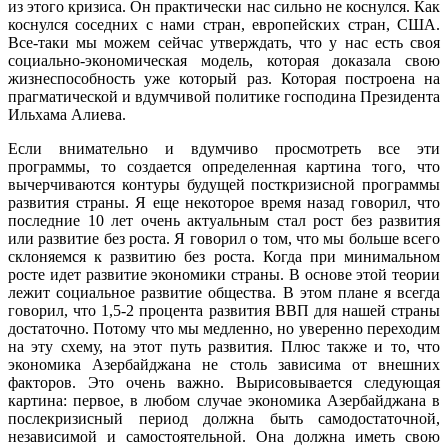
из этого кризиса. Он практически нас сильно не коснулся. Как
коснулся соседних с нами стран, европейских стран, США.
Все-таки мы можем сейчас утверждать, что у нас есть своя
социально-экономическая модель, которая доказала свою
жизнеспособность уже который раз. Которая построена на
прагматической и вдумчивой политике господина Президента
Ильхама Алиева.
Если внимательно и вдумчиво просмотреть все эти
программы, то создается определенная картина того, что
вычерчиваются контуры будущей посткризисной программы
развития страны. Я еще некоторое время назад говорил, что
последние 10 лет очень актуальным стал рост без развития
или развитие без роста. Я говорил о том, что мы больше всего
склоняемся к развитию без роста. Когда при минимальном
росте идет развитие экономики страны. В основе этой теории
лежит социальное развитие общества. В этом плане я всегда
говорил, что 1,5-2 процента развития ВВП для нашей страны
достаточно. Потому что мы медленно, но уверенно переходим
на эту схему, на этот путь развития. Плюс также и то, что
экономика Азербайджана не столь зависима от внешних
факторов. Это очень важно. Вырисовывается следующая
картина: первое, в любом случае экономика Азербайджана в
послекризисный период должна быть самодостаточной,
независимой и самостоятельной. Она должна иметь свою