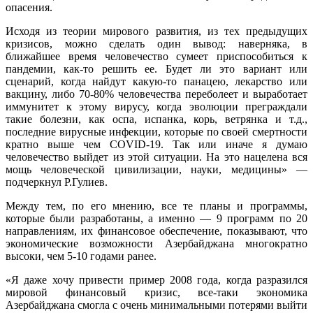
опасения.
Исходя из теории мирового развития, из тех предыдущих
кризисов, можно сделать один вывод: наверняка, в
ближайшее время человечество сумеет приспособиться к
пандемии, как-то решить ее. Будет ли это вариант или
сценарий, когда найдут какую-то панацею, лекарство или
вакцину, либо 70-80% человечества переболеет и выработает
иммунитет к этому вирусу, когда эволюции преграждали
такие болезни, как оспа, испанка, корь, ветрянка и т.д.,
последние вирусные инфекции, которые по своей смертности
кратно выше чем COVID-19. Так или иначе я думаю
человечество выйдет из этой ситуации. На это нацелена вся
мощь человеческой цивилизации, науки, медицины» —
подчеркнул Р.Гулиев.
Между тем, по его мнению, все те планы и программы,
которые были разработаны, а именно — 9 программ по 20
направлениям, их финансовое обеспечение, показывают, что
экономические возможности Азербайджана многократно
высоки, чем 5-10 годами ранее.
«Я даже хочу привести пример 2008 года, когда разразился
мировой финансовый кризис, все-таки экономика
Азербайджана смогла с очень минимальными потерями выйти