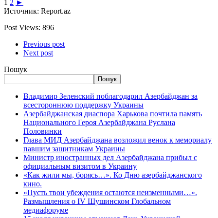
1
2
►
Источник: Report.az
Post Views:
896
Previous post
Next post
Пошук
Пошук
Владимир Зеленский поблагодарил Азербайджан за
всестороннюю поддержку Украины
Азербайджанская диаспора Харькова почтила память
Национального Героя Азербайджана Руслана
Половинки
Глава МИД Азербайджана возложил венок к мемориалу
павшим защитникам Украины
Министр иностранных дел Азербайджана прибыл с
официальным визитом в Украину
«Как жили мы, борясь…». Ко Дню азербайджанского
кино.
«Пусть твои убеждения остаются неизменными…».
Размышления о IV Шушинском Глобальном
медиафоруме