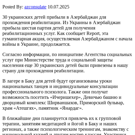
Posted By:
azconsulate
10.07.2025
30 украинских детей прибыли в Азербайджан для
прохождения реабилитации. Из Украины в Азербайджан
прибыла шестая партия детей для получения
реабилитационных услуг. Как сообщает Report, эта
гуманитарная акция, осуществляемая Азербайджаном с начала
войны в Украине, продолжается.
Согласно информации, по инициативе Агентства социальных
услуг при Министерстве труда и социальной защиты
населения еще 30 украинских детей были привезены в нашу
страну для прохождения реабилитации.
В лагере в Баку для детей будут организованы уроки
национальных танцев и индивидуальные консультации
профессионального психолога. Также они получат
возможность посетить «Ичеришехер», Девичью башню и
дворцовый комплекс Ширваншахов, Приморский бульвар,
храм «Атешгях», памятник «Янардаг».
В ближайшие дни планируется привлечь их к групповой
терапии, занятиям медитацией и йогой в Баку и наших
регионах, а также психологическим тренингам, знакомству с
национальной кухней и другим мастер-классам. Участники